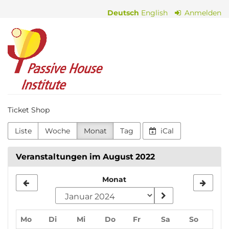
Zum
Deutsch
English
Anmelden
Haupt-
Inhalt
Passive
springen
House
Institute
Ticket Shop
Liste
Woche
Monat
Tag
iCal
Veranstaltungen im August 2022
Monat
Monat
zur
Anzeige
Montag
Dienstag
Mittwoch
Donnerstag
Freitag
Samstag
Sonnta
Mo
Di
Mi
Do
Fr
Sa
So
auswählen