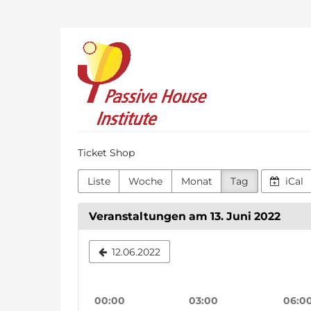
Zum
Haupt-
Inhalt
Passive
springen
House
Institute
Ticket Shop
Liste
Woche
Monat
Tag
iCal
Veranstaltungen am 13. Juni 2022
Datum
12.06.2022
zur
Anzeige
00:00
03:00
06:0