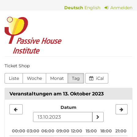
Zum
Deutsch
English
Anmelden
Haupt-
Inhalt
Passive
springen
House
Institute
Ticket Shop
Liste
Woche
Monat
Tag
iCal
Veranstaltungen am 13. Oktober 2023
Datum
Datum
zur
Anzeige
00:00
03:00
06:00
09:00
12:00
15:00
18:00
21:00
auswählen