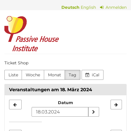
Zum
Deutsch
English
Anmelden
Haupt-
Inhalt
Passive
springen
House
Institute
Ticket Shop
Liste
Woche
Monat
Tag
iCal
Veranstaltungen am 18. März 2024
Datum
Datum
zur
Anzeige
auswählen