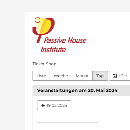
Zum
Haupt-
Inhalt
Passive
springen
House
Institute
Ticket Shop
Liste
Woche
Monat
Tag
iCal
Veranstaltungen am 20. Mai 2024
Datum
19.05.2024
zur
Anzeige