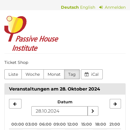
Zum
Deutsch
English
Anmelden
Haupt-
Inhalt
Passive
springen
House
Institute
Ticket Shop
Liste
Woche
Monat
Tag
iCal
Veranstaltungen am 28. Oktober 2024
Datum
Datum
zur
Anzeige
00:00
03:00
06:00
09:00
12:00
15:00
18:00
21:00
auswählen