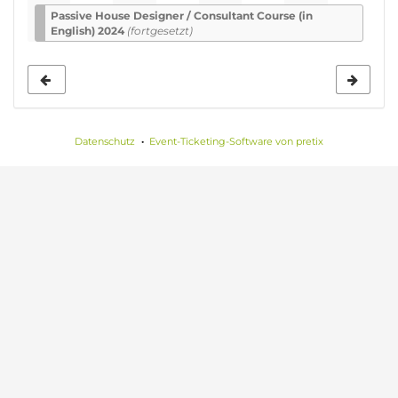
Passive House De­sign­er / Con­sult­ant Course (in
English) 2024
(fortgesetzt)
Datenschutz
Event-Ticketing-Software von pretix