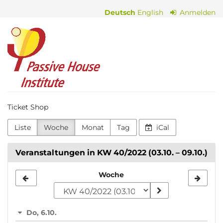
Zum
Deutsch
English
Anmelden
Haupt-
Inhalt
Passive
springen
House
Institute
Ticket Shop
Liste
Woche
Monat
Tag
iCal
Veranstaltungen in KW 40/2022 (03.10. – 09.10.)
Woche
Woche
zur
Anzeige
Do, 6.10.
auswählen