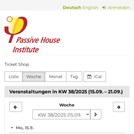
Zum
Deutsch
English
Anmelden
Haupt-
Inhalt
Passive
springen
House
Institute
Ticket Shop
Liste
Woche
Monat
Tag
iCal
Veranstaltungen in KW 38/2025 (15.09. – 21.09.)
Woche
Woche
zur
Anzeige
Mo, 15.9.
auswählen