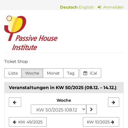
Zum
Deutsch
English
Anmelden
Haupt-
Inhalt
Passive
springen
House
Institute
Ticket Shop
Liste
Woche
Monat
Tag
iCal
Veranstaltungen in KW 50/2025 (08.12. – 14.12.)
Woche
Woche
zur
Anzeige
KW 49/2025
KW 51/2025
auswählen