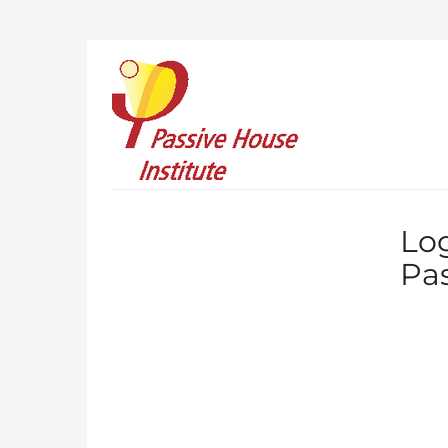
Zum
Haupt-
Inhalt
Passive
springen
House
Institute
Log
Pas