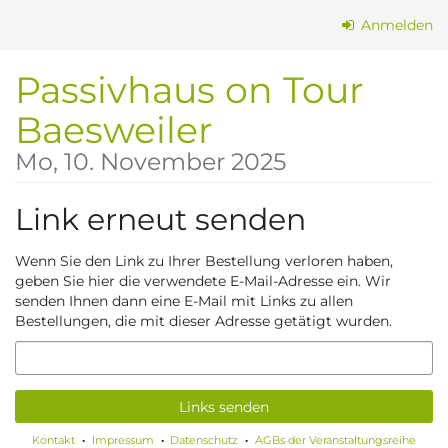
Zum
Anmelden
Haupt-
Inhalt
Passivhaus on Tour
springen
Baesweiler
Mo, 10. November 2025
Link erneut senden
Wenn Sie den Link zu Ihrer Bestellung verloren haben,
geben Sie hier die verwendete E-Mail-Adresse ein. Wir
senden Ihnen dann eine E-Mail mit Links zu allen
Bestellungen, die mit dieser Adresse getätigt wurden.
E-
Mail
Links senden
Kontakt
Impressum
Datenschutz
AGBs der Veranstaltungsreihe