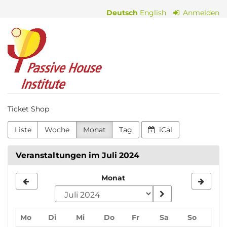
Zum
Deutsch
English
Anmelden
Haupt-
Inhalt
Passive
springen
House
Institute
Ticket Shop
Liste
Woche
Monat
Tag
iCal
Veranstaltungen im Juli 2024
Monat
Monat
zur
Anzeige
Montag
Dienstag
Mittwoch
Donnerstag
Freitag
Samstag
Sonnta
Mo
Di
Mi
Do
Fr
Sa
So
auswählen