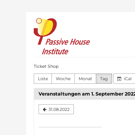
Zum
Haupt-
Inhalt
Passive
springen
House
Institute
Ticket Shop
Liste
Woche
Monat
Tag
iCal
Veranstaltungen am 1. September 202
Datum
31.08.2022
zur
Anzeige