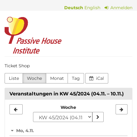
Zum
Deutsch
English
Anmelden
Haupt-
Inhalt
Passive
springen
House
Institute
Ticket Shop
Liste
Woche
Monat
Tag
iCal
Veranstaltungen in KW 45/2024 (04.11. – 10.11.)
Woche
Woche
zur
Anzeige
Mo, 4.11.
auswählen