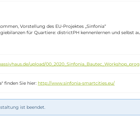
lkommen, Vorstellung des EU-Projektes „Sinfonia“
rgiebilanzen für Quartiere: districtPH kennenlernen und selbst a
-passivhaus.de/upload/00_2020_Sinfonia_Bautec_Workshop_pro
 finden Sie hier:
http://www.sinfonia-smartcities.eu/
taltung ist beendet.